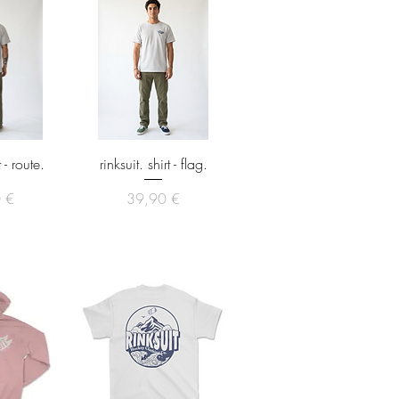
ning
Snabbvisning
t - route.
rinksuit. shirt - flag.
Pris
 €
39,90 €