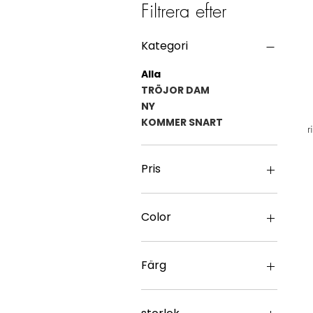
Filtrera efter
Kategori
Alla
TRÖJOR DAM
NY
KOMMER SNART
r
Pris
18 €
58 €
Color
Färg