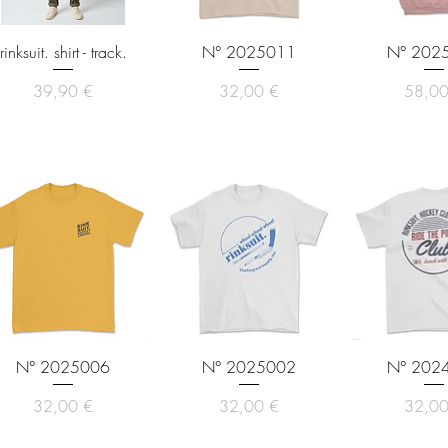
Snabbvisning
Snabbvisning
Snabbvis
rinksuit. shirt - track.
N° 2025011
N° 202
Pris
Pris
Pris
39,90 €
32,00 €
58,00
Snabbvisning
Snabbvisning
Snabbvis
N° 2025006
N° 2025002
N° 202
Pris
Pris
Pris
32,00 €
32,00 €
32,00