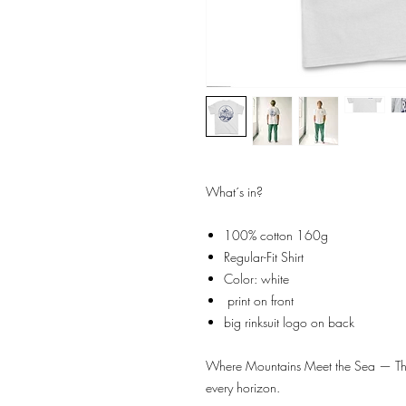
What´s in?
100% cotton 160g
Regular-Fit Shirt
Color: white
print on front
big rinksuit logo on back
Where Mountains Meet the Sea — The R
every horizon.