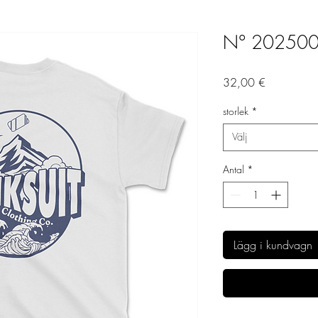
N° 20250
Pris
32,00 €
storlek
*
Välj
Antal
*
Lägg i kundvagn