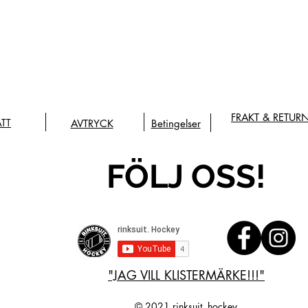
FRAKT & RETUR
ÄTT
AVTRYCK
Betingelser
FÖLJ OSS!
"JAG VILL KLISTERMÄRKE!!!"
© 2021 rinksuit. hockey