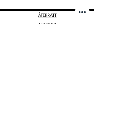
ÅTERRÄTT
AVTRYCK
Betingelser
INTEGRITET
© 2021 rinksuit. hockey
FÖLJ OSS!